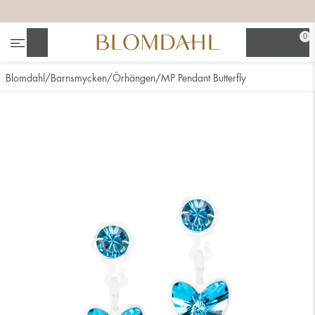
+
+
+
+
0
Sök
Blomdahl
Barnsmycken
Örhängen
MP Pendant Butterfly
Se alla
Nässmycken