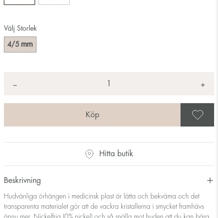
Välj Storlek
mm
4/5
Antal
+
*
−
S
Hitta butik
Beskrivning
Hudvänliga örhängen i medicinsk plast är lätta och bekväma och det
transparenta materialet gör att de vackra kristallerna i smycket framhävs
ännu mer. Nickelfria (0% nickel) och så snälla mot huden att du kan bära