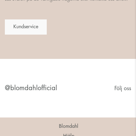
Kundservice
@blomdahlofficial
Följ oss
Blomdahl