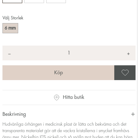
Välj Storlek
mm
6
Antal
+
*
−
S
Hitta butik
Beskrivning
Hudvänliga örhängen i medicinsk plast är lätta och bekväma och det
transparenta materialet gör att de vackra kristallerna i smycket framhävs
ännu mer. Nickelfria (0% nickel) och så snälla mot huden att du kan bära