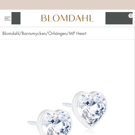
+
+
+
+
0
Sök
Blomdahl
Barnsmycken
Örhängen
MP Heart
Se alla
Nässmycken